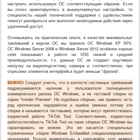
настроить используемую ОС соответствующим образом. Если
вы плохо ориентируетесь в вышеупомянутых настройках, то
специалисты нашей технической поддержки с удовольствием
помогут разобраться или выполнят необходимые действия через
удаленный доступ.
Основываясь на практическом опыте, в качестве минимальных
требований к версии ОС мы приняли ОС Windows XP SP3.
ОС Windows Server 2008 и Windows Server 2012 особенно хорошо
себя показывают в работе на VDS низкой и средней
производительности, т.к. данные ОС не создают ощутимую
нагрузку на видеоподсистему сервера и, соответственно, при
отрисовке элементов интерфейса будет меньше "фризов".
ВАЖНО!
Следует учесть, что в контесте системных требований
подразумевается наличие у пользователя полноценного
коммерческого релиза ОС Windows, а не тестовой сборки из
серии "Insider Preview". На подобных сборках, как правило, есть
ряд критических недоработок и ошибок (именно потому эти
сборки и называются тестовыми), которые могут препятствовать
корректной работе TikTok Tool. Соответственно, корректную
работоспособность TikTok Tool на таких сборках ОС Windows мы
гарантировать не можем. Это же касается специальных
ограниченных сборок Windows Embedded специализированного
назначения. Будьте внимательны и учитывайте этот момент